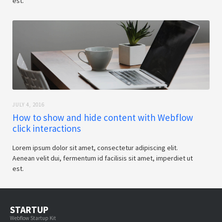
est.
JULY 4, 2016
How to show and hide content with Webflow
click interactions
Lorem ipsum dolor sit amet, consectetur adipiscing elit.
Aenean velit dui, fermentum id facilisis sit amet, imperdiet ut
est.
STARTUP
Webflow Startup Kit