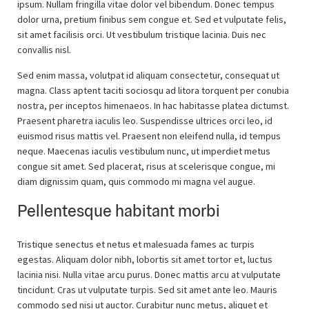
ipsum. Nullam fringilla vitae dolor vel bibendum. Donec tempus
dolor urna, pretium finibus sem congue et. Sed et vulputate felis,
sit amet facilisis orci. Ut vestibulum tristique lacinia. Duis nec
convallis nisl.
Sed enim massa, volutpat id aliquam consectetur, consequat ut
magna. Class aptent taciti sociosqu ad litora torquent per conubia
nostra, per inceptos himenaeos. In hac habitasse platea dictumst.
Praesent pharetra iaculis leo. Suspendisse ultrices orci leo, id
euismod risus mattis vel. Praesent non eleifend nulla, id tempus
neque. Maecenas iaculis vestibulum nunc, ut imperdiet metus
congue sit amet. Sed placerat, risus at scelerisque congue, mi
diam dignissim quam, quis commodo mi magna vel augue.
Pellentesque habitant morbi
Tristique senectus et netus et malesuada fames ac turpis
egestas. Aliquam dolor nibh, lobortis sit amet tortor et, luctus
lacinia nisi. Nulla vitae arcu purus. Donec mattis arcu at vulputate
tincidunt. Cras ut vulputate turpis. Sed sit amet ante leo. Mauris
commodo sed nisi ut auctor. Curabitur nunc metus, aliquet et