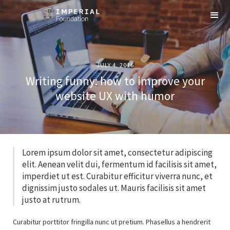
JULY 4, 2016
Writing funny: how to improve your
website UX with humor
Lorem ipsum dolor sit amet, consectetur adipiscing
elit. Aenean velit dui, fermentum id facilisis sit amet,
imperdiet ut est. Curabitur efficitur viverra nunc, et
dignissim justo sodales ut. Mauris facilisis sit amet
justo at rutrum.
Curabitur porttitor fringilla nunc ut pretium. Phasellus a hendrerit